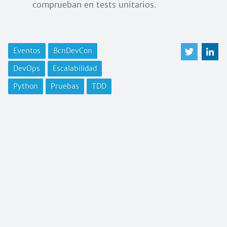
comprueban en tests unitarios.
Eventos
BcnDevCon
DevOps
Escalabilidad
Python
Pruebas
TDD